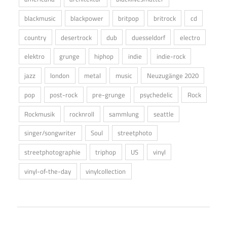
blackmusic
blackpower
britpop
britrock
cd
country
desertrock
dub
duesseldorf
electro
elektro
grunge
hiphop
indie
indie-rock
jazz
london
metal
music
Neuzugänge 2020
pop
post-rock
pre-grunge
psychedelic
Rock
Rockmusik
rocknroll
sammlung
seattle
singer/songwriter
Soul
streetphoto
streetphotographie
triphop
US
vinyl
vinyl-of-the-day
vinylcollection