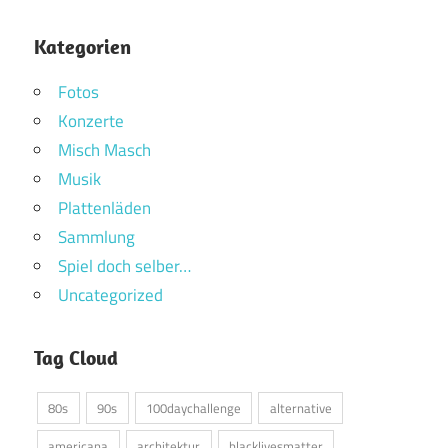
Kategorien
Fotos
Konzerte
Misch Masch
Musik
Plattenläden
Sammlung
Spiel doch selber…
Uncategorized
Tag Cloud
80s
90s
100daychallenge
alternative
americana
architektur
blacklivesmatter