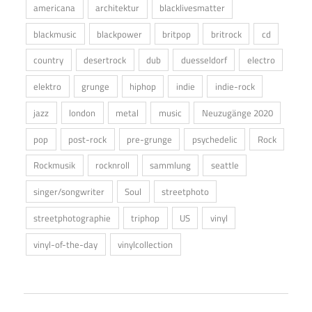
americana
architektur
blacklivesmatter
blackmusic
blackpower
britpop
britrock
cd
country
desertrock
dub
duesseldorf
electro
elektro
grunge
hiphop
indie
indie-rock
jazz
london
metal
music
Neuzugänge 2020
pop
post-rock
pre-grunge
psychedelic
Rock
Rockmusik
rocknroll
sammlung
seattle
singer/songwriter
Soul
streetphoto
streetphotographie
triphop
US
vinyl
vinyl-of-the-day
vinylcollection