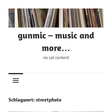
Zum
Inhalt
springen
gunmic – music and
more…
no cat content
Schlagwort:
streetphoto