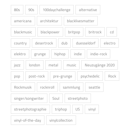
80s
90s
100daychallenge
alternative
americana
architektur
blacklivesmatter
blackmusic
blackpower
britpop
britrock
cd
country
desertrock
dub
duesseldorf
electro
elektro
grunge
hiphop
indie
indie-rock
jazz
london
metal
music
Neuzugänge 2020
pop
post-rock
pre-grunge
psychedelic
Rock
Rockmusik
rocknroll
sammlung
seattle
singer/songwriter
Soul
streetphoto
streetphotographie
triphop
US
vinyl
vinyl-of-the-day
vinylcollection