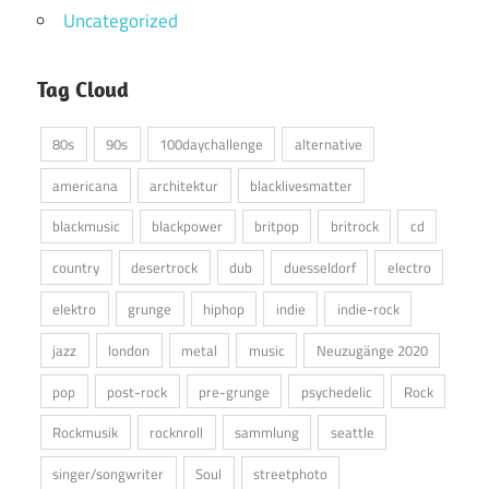
Uncategorized
Tag Cloud
80s
90s
100daychallenge
alternative
americana
architektur
blacklivesmatter
blackmusic
blackpower
britpop
britrock
cd
country
desertrock
dub
duesseldorf
electro
elektro
grunge
hiphop
indie
indie-rock
jazz
london
metal
music
Neuzugänge 2020
pop
post-rock
pre-grunge
psychedelic
Rock
Rockmusik
rocknroll
sammlung
seattle
singer/songwriter
Soul
streetphoto