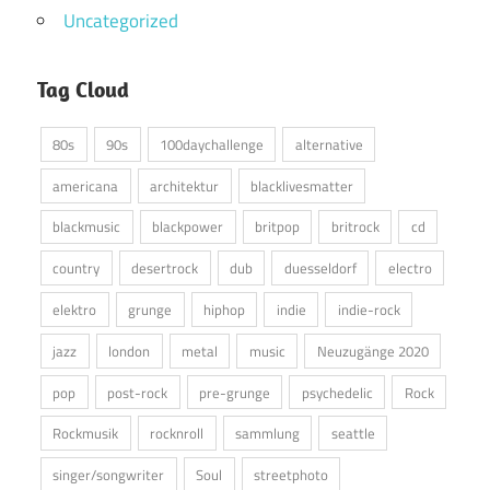
Uncategorized
Tag Cloud
80s
90s
100daychallenge
alternative
americana
architektur
blacklivesmatter
blackmusic
blackpower
britpop
britrock
cd
country
desertrock
dub
duesseldorf
electro
elektro
grunge
hiphop
indie
indie-rock
jazz
london
metal
music
Neuzugänge 2020
pop
post-rock
pre-grunge
psychedelic
Rock
Rockmusik
rocknroll
sammlung
seattle
singer/songwriter
Soul
streetphoto