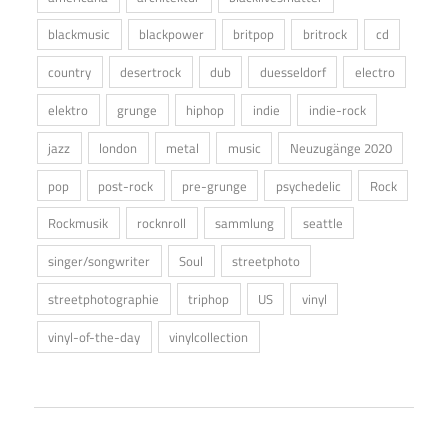
blackmusic
blackpower
britpop
britrock
cd
country
desertrock
dub
duesseldorf
electro
elektro
grunge
hiphop
indie
indie-rock
jazz
london
metal
music
Neuzugänge 2020
pop
post-rock
pre-grunge
psychedelic
Rock
Rockmusik
rocknroll
sammlung
seattle
singer/songwriter
Soul
streetphoto
streetphotographie
triphop
US
vinyl
vinyl-of-the-day
vinylcollection