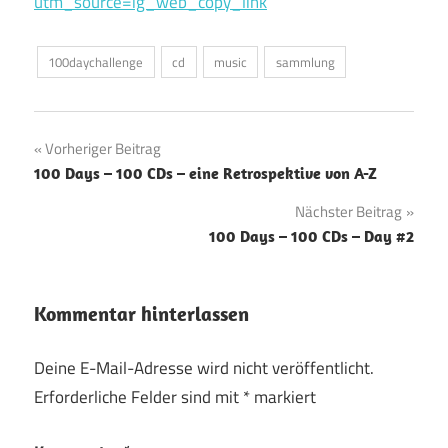
utm_source=ig_web_copy_link
100daychallenge
cd
music
sammlung
Beitragsnavigation
Vorheriger Beitrag
100 Days – 100 CDs – eine Retrospektive von A-Z
Nächster Beitrag
100 Days – 100 CDs – Day #2
Kommentar hinterlassen
Deine E-Mail-Adresse wird nicht veröffentlicht.
Erforderliche Felder sind mit
*
markiert