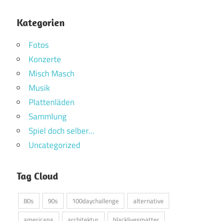
Kategorien
Fotos
Konzerte
Misch Masch
Musik
Plattenläden
Sammlung
Spiel doch selber…
Uncategorized
Tag Cloud
80s
90s
100daychallenge
alternative
americana
architektur
blacklivesmatter