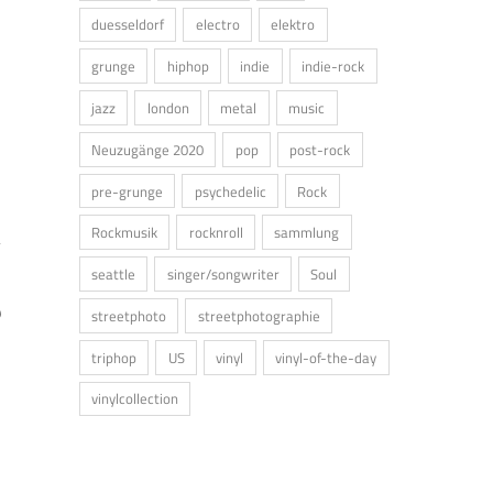
duesseldorf
electro
elektro
grunge
hiphop
indie
indie-rock
jazz
london
metal
music
Neuzugänge 2020
pop
post-rock
pre-grunge
psychedelic
Rock
Rockmusik
rocknroll
sammlung
seattle
singer/songwriter
Soul
9
streetphoto
streetphotographie
triphop
US
vinyl
vinyl-of-the-day
vinylcollection