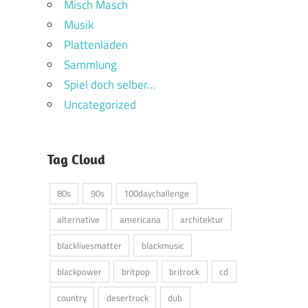
Misch Masch
Musik
Plattenläden
Sammlung
Spiel doch selber…
Uncategorized
Tag Cloud
80s
90s
100daychallenge
alternative
americana
architektur
blacklivesmatter
blackmusic
blackpower
britpop
britrock
cd
country
desertrock
dub