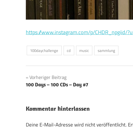
https://www.instagram.com/p/CHDR_npgiid/?
100daychallenge
cd
music
sammlung
Beitragsnavigation
Vorheriger Beitrag
100 Days – 100 CDs – Day #7
Kommentar hinterlassen
Deine E-Mail-Adresse wird nicht veröffentlicht.
Er