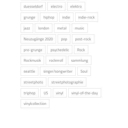
duesseldorf
electro
elektro
grunge
hiphop
indie
indie-rock
jazz
london
metal
music
Neuzugänge 2020
pop
post-rock
pre-grunge
psychedelic
Rock
Rockmusik
rocknroll
sammlung
seattle
singer/songwriter
Soul
streetphoto
streetphotographie
triphop
US
vinyl
vinyl-of-the-day
vinylcollection