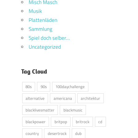
Misch Masch
Musik
Plattenläden
Sammlung
Spiel doch selber…
Uncategorized
Tag Cloud
80s
90s
100daychallenge
alternative
americana
architektur
blacklivesmatter
blackmusic
blackpower
britpop
britrock
cd
country
desertrock
dub