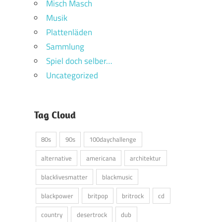
Misch Masch
Musik
Plattenläden
Sammlung
Spiel doch selber…
Uncategorized
Tag Cloud
80s
90s
100daychallenge
alternative
americana
architektur
blacklivesmatter
blackmusic
blackpower
britpop
britrock
cd
country
desertrock
dub