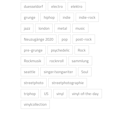
duesseldorf
electro
elektro
grunge
hiphop
indie
indie-rock
jazz
london
metal
music
Neuzugänge 2020
pop
post-rock
pre-grunge
psychedelic
Rock
Rockmusik
rocknroll
sammlung
seattle
singer/songwriter
Soul
streetphoto
streetphotographie
triphop
US
vinyl
vinyl-of-the-day
vinylcollection