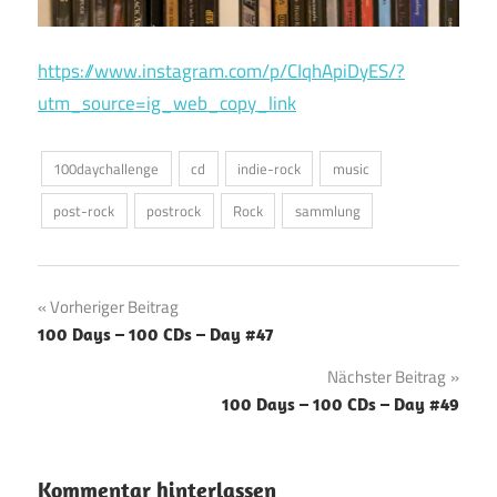
https://www.instagram.com/p/CIqhApiDyES/?
utm_source=ig_web_copy_link
100daychallenge
cd
indie-rock
music
post-rock
postrock
Rock
sammlung
Beitragsnavigation
Vorheriger Beitrag
100 Days – 100 CDs – Day #47
Nächster Beitrag
100 Days – 100 CDs – Day #49
Kommentar hinterlassen