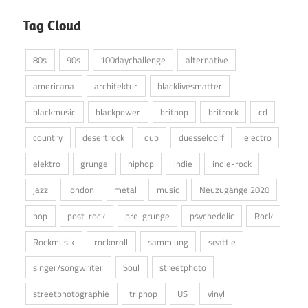
Tag Cloud
80s
90s
100daychallenge
alternative
americana
architektur
blacklivesmatter
blackmusic
blackpower
britpop
britrock
cd
country
desertrock
dub
duesseldorf
electro
elektro
grunge
hiphop
indie
indie-rock
jazz
london
metal
music
Neuzugänge 2020
pop
post-rock
pre-grunge
psychedelic
Rock
Rockmusik
rocknroll
sammlung
seattle
singer/songwriter
Soul
streetphoto
streetphotographie
triphop
US
vinyl